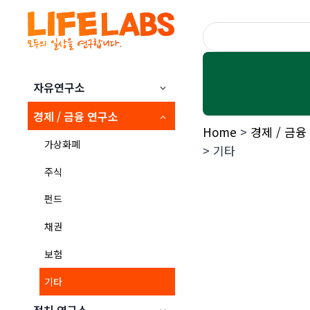
Skip
to
content
자유연구소
경제 / 금융 연구소
Home
>
경제 / 금융
가상화폐
>
기타
주식
펀드
채권
보험
기타
정치 연구소