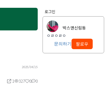
로그인
박스맨신림동
ㅇㄹㅇㄹㅇ
팔로우
문의하기
2025/04/15
1
327
0
0