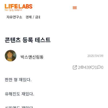
Skip
to
content
자유연구소
경제 / 금융 연구소
정치연구소
공간연구소
생활 / 복
콘텐츠 등록 테스트
2025/04/09
박스맨신림동
2
439
1
0
짠한 형 재밌다.
유해진도 재밌다.
신동엽도 재밌다.