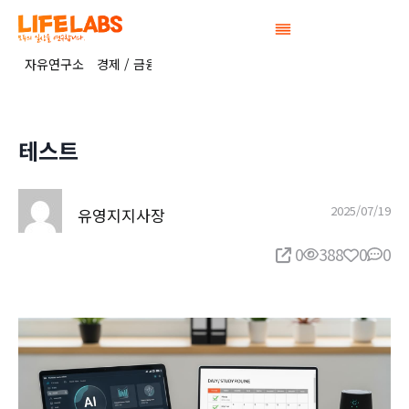
Skip
to
content
자유연구소
경제 / 금융 연구소
정치연구소
공간연구소
생활 / 복
테스트
2025/07/19
유영지지사장
0
388
0
0