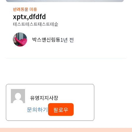
반려동물 미용
xptx,dfdfd
테스트테스트태스트테슽
박스맨신림동
1년 전
유영지지사장
팔로우
문의하기