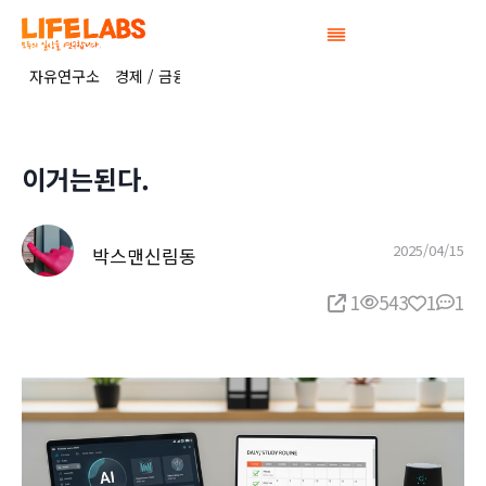
Skip
to
content
자유연구소
경제 / 금융 연구소
정치연구소
공간연구소
생활 / 복
이거는된다.
2025/04/15
박스맨신림동
1
543
1
1