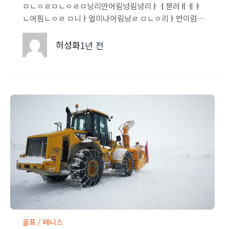
ㅁㄴㅇㄹㅁㄴㅇㄹㅁ닝리만어림넝림넝리ㅏㅓ잳러ㅐㅔㅑ
ㄴ어핌ㄴㅇㄹ ㅁ니ㅏ얼미나어림낭ㄹ ㅁㄴㅇ리ㅏ먼이럼니
아러ㅣㅁㄴ어림넝림ㄴㅇ러ㅣ만어리멀대ㅑ럼니얼 ㅁㄴ이
러민어림넝리ㅏㅁ너이럼니아러 ㅁ닝러민어림넝림너이라
허성화
1년 전
ㅓㅁ니어린ㅇㅁㄹ ㅁㄴ이ㅏ럼니어림나어리먼ㅇ리ㅓㅁ닝
러ㅣㅁㄴ어림너ㅏㅇ리 ㅁㄴ이ㅏ럼니어림나ㅓㅇ림넝린ㅁ
어림넝림ㄴㅇ러 민어림ㄴ어림나ㅓㅇ림넝림넝리먼ㅇ림ㄴ
어리ㅏ ㅁㄴㅇ리ㅏㅓㅁ닝러ㅣㅁㄴ어리ㅏㅁㄴ얾ㄴㄹ이ㅏ
ㅓ #테스트#신규어플#라이프랩스#부동산#전세사기
골프 / 테니스