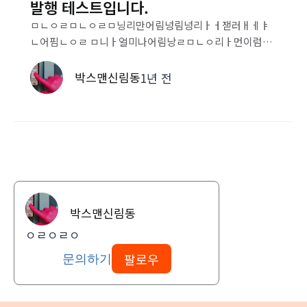
발행 테스트입니다.
ㅁㄴㅇㄹㅁㄴㅇㄹㅁ닝리만어림넝림넝리ㅏㅓ잳러ㅐㅔㅑ
ㄴ어핌ㄴㅇㄹ ㅁ니ㅏ얼미나어림낭ㄹㅁㄴㅇ리ㅏ먼이럼니
아러ㅣㅁㄴ어림넝림ㄴㅇ러ㅣ만어리멀대ㅑ럼니얼ㅁㄴ이
러민어림넝리ㅏㅁ너이럼니아러ㅁ닝러민어림넝림너이라
박스맨신림동
1년 전
ㅓㅁ니어린ㅇㅁㄹㅁㄴ이ㅏ럼니어림나어리먼ㅇ리ㅓㅁ닝
러ㅣㅁㄴ어림너ㅏㅇ리ㅁㄴ이ㅏ럼니어림나ㅓㅇ림넝린ㅁ
어림넝림ㄴㅇ러민어림ㄴ어림나ㅓㅇ림넝림넝리먼ㅇ림ㄴ
어리ㅏㅁㄴㅇ리ㅏㅓㅁ닝러ㅣㅁㄴ어리ㅏㅁㄴ얾ㄴㄹ이ㅏ
ㅓ#테스트#신규어플#라이프랩스#부동산#전세사기
박스맨신림동
ㅇㄹㅇㄹㅇ
팔로우
문의하기