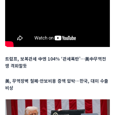
트럼프, 보복관세 中엔 104% ‘관세폭탄’…美中무역전
쟁 격화할듯
美, 무역장벽 철폐·안보비용 증액 압박…한국, 대미 수출
비상